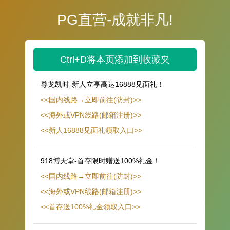
PG直营-成就非凡!
Ctrl+D将本页添加到收藏夹
尊龙凯时-新人立享高达16888见面礼！
<<国内线路→立即前往(防封)>>
<<海外或VPN线路(邮箱注册)>>
<<新人16888见面礼领取入口>>
918博天堂-首存限时赠送100%礼金！
<<国内线路→立即前往(防封)>>
<<海外或VPN线路(邮箱注册)>>
<<首存送100%礼金领取入口>>